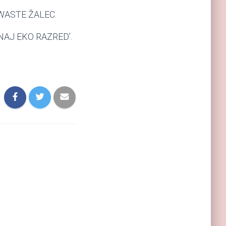
RO WASTE ŽALEC.
v ‘NAJ EKO RAZRED’.