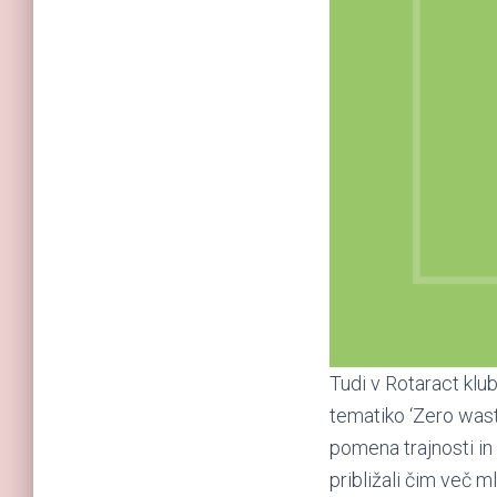
Tudi v Rotaract klu
tematiko ‘Zero wast
pomena trajnosti in 
približali čim več m