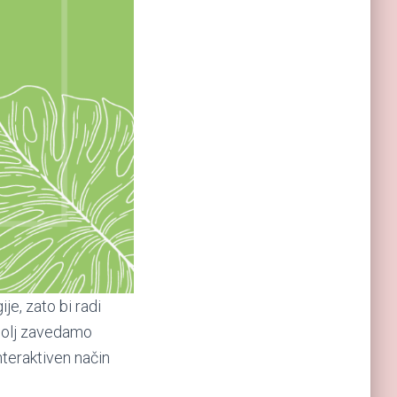
je, zato bi radi
 bolj zavedamo
nteraktiven način