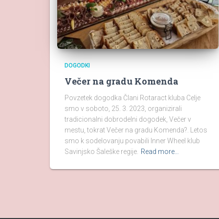
DOGODKI
Večer na gradu Komenda
Povzetek dogodka Člani Rotaract kluba Celje
smo v soboto, 25. 3. 2023, organizirali
tradicionalni dobrodelni dogodek, Večer v
mestu, tokrat Večer na gradu Komenda?. Letos
smo k sodelovanju povabili Inner Wheel klub
Savinjsko Šaleške regije.
Read more…