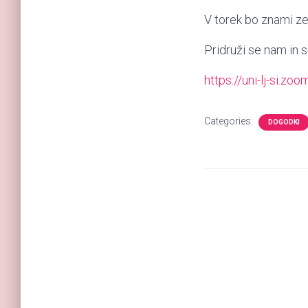
V torek bo znami ze
Pridruži se nam in 
https://uni-lj-si.z
Categories:
DOGODKI