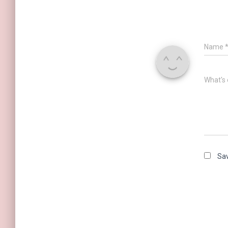
Name
What's 
Sav