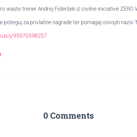
ro waste trener Andrej Fideršek iz civilne iniciative ZE
se poteguj za privlačne nagrade ter pomagaj osvojiti nazi
oom.us/j/95970598257
0 Comments