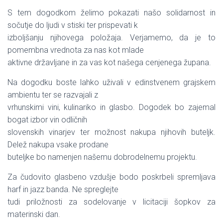
S tem dogodkom želimo pokazati našo solidarnost in
sočutje do ljudi v stiski ter prispevati k
izboljšanju njihovega položaja. Verjamemo, da je to
pomembna vrednota za nas kot mlade
aktivne državljane in za vas kot našega cenjenega župana.
Na dogodku boste lahko uživali v edinstvenem grajskem
ambientu ter se razvajali z
vrhunskimi vini, kulinariko in glasbo. Dogodek bo zajemal
bogat izbor vin odličnih
slovenskih vinarjev ter možnost nakupa njihovih buteljk.
Delež nakupa vsake prodane
buteljke bo namenjen našemu dobrodelnemu projektu.
Za čudovito glasbeno vzdušje bodo poskrbeli spremljava
harf in jazz banda. Ne spreglejte
tudi priložnosti za sodelovanje v licitaciji šopkov za
materinski dan.